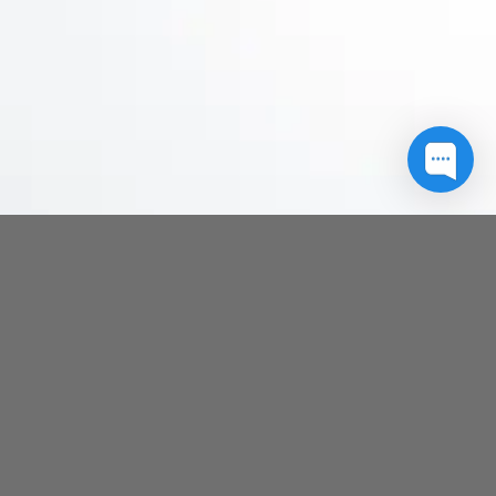
ADWAL BANK
RTP LIVE SLOT
Metode Pembayaran