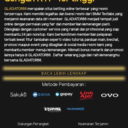
GLADIATOR88
merupakan situs betting online terbesar yang resmi
terpercaya. Kami memiliki legalitas dan lisensi resmi dari BMM Testlabs yang
menjamin keamanan data diri member. GLADIATOR88 menjadi tempat judi
online dengan permaian yang fair dan memberikan kemenangan pasti.
Dilengkapi dengan customer service yang ramah dan profesional yang siap
membantu 24 jam nonstop. Kami berkomitmen memberikan pelayanan
terbaik lewat fitur tambahan seperti video tutorial, panduan main, livechat,
promosi maupun event yang dibagikan di sosial media resmi kami yang
membantu member menuju kemenangan. Nikmati bonus menarik dan promosi
lainnya hanya di GLADIATOR88 . Daftar sekarang juga dan raih kemenangmu
bersama GLADIATOR88.
...
BACA LEBIH LENGKAP
Metode Pembayaran :
Dukungan Perangkat :
Keamanan Terjamin :